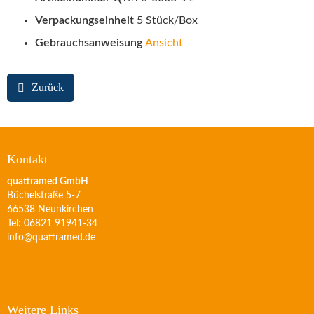
Verpackungseinheit
5 Stück/Box
Gebrauchsanweisung
Ansicht
Zurück
Kontakt
quattramed GmbH
Büchelstraße 5-7
66538 Neunkirchen
Tel: 06821 91941-34
info@quattramed.de
Weitere Links