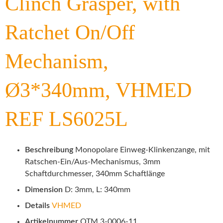
Clinch Grasper, with
Ratchet On/Off
Mechanism,
Ø3*340mm, VHMED
REF LS6025L
Beschreibung
Monopolare Einweg-Klinkenzange, mit
Ratschen-Ein/Aus-Mechanismus, 3mm
Schaftdurchmesser, 340mm Schaftlänge
Dimension
D: 3mm, L: 340mm
Details
VHMED
Artikelnummer
QTM 3-0006-11