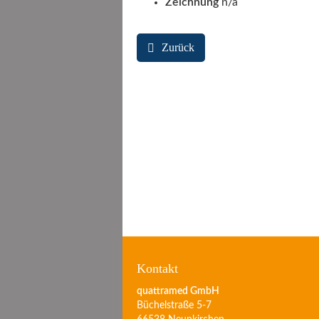
Zeichnung
n/a
Zurück
Kontakt
quattramed GmbH
Büchelstraße 5-7