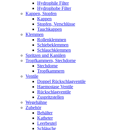
Hydrophile Filter
Hydrophobe Filter
Kappen, Stopfen
Kappen
Stopfen, Verschlüsse
Tauchkappen
Klemmen
Rollenklemmen
Schiebeklemmen
Schlauchklemmen
Spritzen und Kanülen
Tropfkammern, Stechdorne
Stechdorne
Tropfkammern
Ventile
Doppel Rückschlagventile
Haemostase Ventile
Rückschlagventile
Zuspritzstellen
Wegehähne
Zubehör
Behälter
Katheter
Leerbeutel
Schläuche