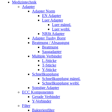
Medizintechnik
Adapter
Adapter Norm
EN Adapter
Luer Adapter
Luer männl.
Luer weibl.
NRfit Adapter
Adapter Tuohy Borst
Beatmung / Absaugung
Beatmung
Saugadapter
Multiple Verbinder
L-Stücke
T-Stücke
Y-Stücke
Schnellkupplung
Schnellkupplung männl.
Schnellkupplung weibl.
Sonstige Adapter
ECC Komponenten
Gerade Verbinder
Y-Verbinder
Filter
Bakterienfilter