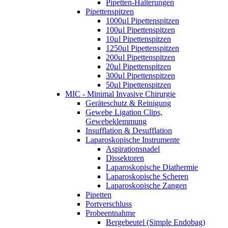
Pipetten-Halterungen
Pipettenspitzen
1000μl Pipettenspitzen
100μl Pipettenspitzen
10μl Pipettenspitzen
1250μl Pipettenspitzen
200μl Pipettenspitzen
20μl Pipettenspitzen
300μl Pipettenspitzen
50μl Pipettenspitzen
MIC - Minimal Invasive Chirurgie
Geräteschutz & Reinigung
Gewebe Ligation Clips,
Gewebeklemmung
Insufflation & Desufflation
Laparoskopische Instrumente
Aspirationsnadel
Dissektoren
Laparoskopische Diathermie
Laparoskopische Scheren
Laparoskopische Zangen
Pipetten
Portverschluss
Probeentnahme
Bergebeutel (Simple Endobag)