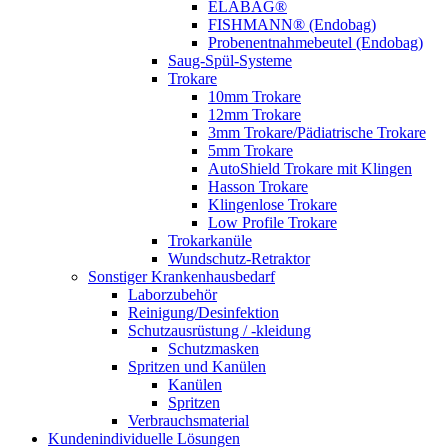
ELABAG®
FISHMANN® (Endobag)
Probenentnahmebeutel (Endobag)
Saug-Spül-Systeme
Trokare
10mm Trokare
12mm Trokare
3mm Trokare/Pädiatrische Trokare
5mm Trokare
AutoShield Trokare mit Klingen
Hasson Trokare
Klingenlose Trokare
Low Profile Trokare
Trokarkanüle
Wundschutz-Retraktor
Sonstiger Krankenhausbedarf
Laborzubehör
Reinigung/Desinfektion
Schutzausrüstung / -kleidung
Schutzmasken
Spritzen und Kanülen
Kanülen
Spritzen
Verbrauchsmaterial
Kundenindividuelle Lösungen