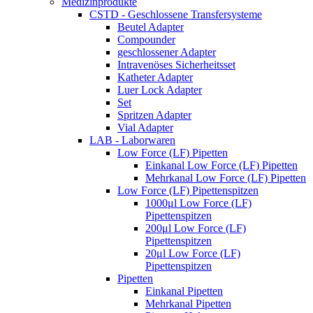
Medizinprodukte
CSTD - Geschlossene Transfersysteme
Beutel Adapter
Compounder
geschlossener Adapter
Intravenöses Sicherheitsset
Katheter Adapter
Luer Lock Adapter
Set
Spritzen Adapter
Vial Adapter
LAB - Laborwaren
Low Force (LF) Pipetten
Einkanal Low Force (LF) Pipetten
Mehrkanal Low Force (LF) Pipetten
Low Force (LF) Pipettenspitzen
1000μl Low Force (LF)
Pipettenspitzen
200μl Low Force (LF)
Pipettenspitzen
20μl Low Force (LF)
Pipettenspitzen
Pipetten
Einkanal Pipetten
Mehrkanal Pipetten