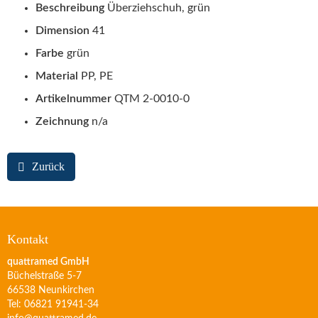
Beschreibung
Überziehschuh, grün
Dimension
41
Farbe
grün
Material
PP, PE
Artikelnummer
QTM 2-0010-0
Zeichnung
n/a
Zurück
Kontakt
quattramed GmbH
Büchelstraße 5-7
66538 Neunkirchen
Tel: 06821 91941-34