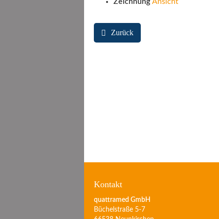
Zeichnung
Ansicht
Zurück
Kontakt
quattramed GmbH
Büchelstraße 5-7