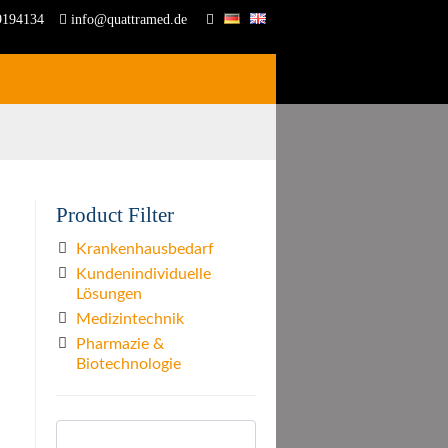
9194134
info@quattramed.de
Product Filter
Krankenhausbedarf
Kundenindividuelle
Lösungen
Medizintechnik
Pharmazie &
Biotechnologie
Suchen
nach: