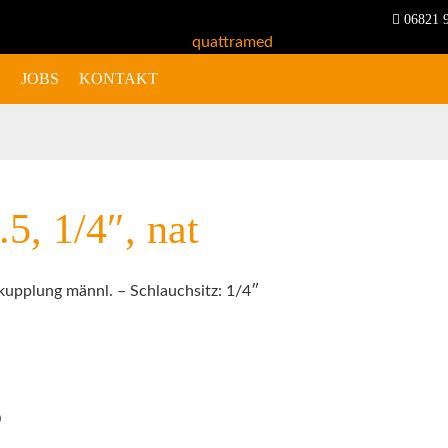
06821 
S
JOBS
KONTAKT
5, 1/4″, nat
lkupplung männl. – Schlauchsitz: 1/4″
0