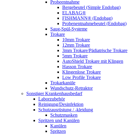
Probeentnahme
Bergebeutel (Simple Endobag)
ELABAG®
FISHMANN® (Endobag)
Probenentnahmebeutel (Endobag)
Saug-Spül-Systeme
Trokare
10mm Trokare
12mm Trokare
3mm Trokare/Pädiatrische Trokare
5mm Trokare
AutoShield Trokare mit Klingen
Hasson Trokare
Klingenlose Trokare
Low Profile Trokare
Trokarkanüle
Wundschutz-Retraktor
Sonstiger Krankenhausbedarf
Laborzubehör
Reinigung/Desinfektion
Schutzausrüstung / -kleidung
Schutzmasken
Spritzen und Kanülen
Kanülen
Spritzen