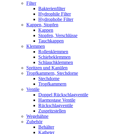
Filter
Bakterienfilter
Hydrophile Filter
Hydrophobe Filter
Kappen, Stopfen
Kappen
Stopfen, Verschlüsse
Tauchkappen
Klemmen
Rollenklemmen
Schiebeklemmen
Schlauchklemmen
Spritzen und Kanülen
Tropfkammern, Stechdorne
Stechdorne
Tropfkammern
Ventile
Doppel Rückschlagventile
Haemostase Ventile
Rückschlagventile
Zuspritzstellen
Wegehähne
Zubehör
Behälter
Katheter