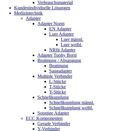
Verbrauchsmaterial
Kundenindividuelle Lösungen
Medizintechnik
Adapter
Adapter Norm
EN Adapter
Luer Adapter
Luer männl.
Luer weibl.
NRfit Adapter
Adapter Tuohy Borst
Beatmung / Absaugung
Beatmung
Saugadapter
Multiple Verbinder
L-Stücke
T-Stücke
Y-Stücke
Schnellkupplung
Schnellkupplung männl.
Schnellkupplung weibl.
Sonstige Adapter
ECC Komponenten
Gerade Verbinder
Y-Verbinder