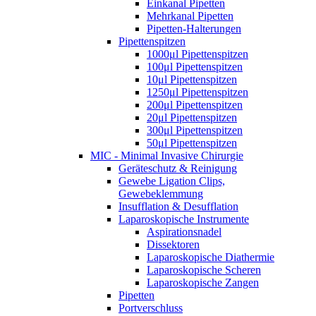
Einkanal Pipetten
Mehrkanal Pipetten
Pipetten-Halterungen
Pipettenspitzen
1000μl Pipettenspitzen
100μl Pipettenspitzen
10μl Pipettenspitzen
1250μl Pipettenspitzen
200μl Pipettenspitzen
20μl Pipettenspitzen
300μl Pipettenspitzen
50μl Pipettenspitzen
MIC - Minimal Invasive Chirurgie
Geräteschutz & Reinigung
Gewebe Ligation Clips,
Gewebeklemmung
Insufflation & Desufflation
Laparoskopische Instrumente
Aspirationsnadel
Dissektoren
Laparoskopische Diathermie
Laparoskopische Scheren
Laparoskopische Zangen
Pipetten
Portverschluss