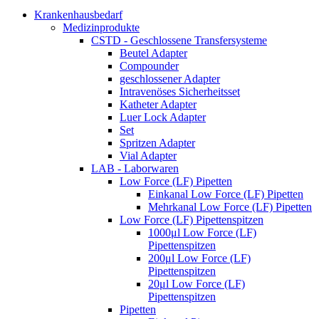
Krankenhausbedarf
Medizinprodukte
CSTD - Geschlossene Transfersysteme
Beutel Adapter
Compounder
geschlossener Adapter
Intravenöses Sicherheitsset
Katheter Adapter
Luer Lock Adapter
Set
Spritzen Adapter
Vial Adapter
LAB - Laborwaren
Low Force (LF) Pipetten
Einkanal Low Force (LF) Pipetten
Mehrkanal Low Force (LF) Pipetten
Low Force (LF) Pipettenspitzen
1000μl Low Force (LF)
Pipettenspitzen
200μl Low Force (LF)
Pipettenspitzen
20μl Low Force (LF)
Pipettenspitzen
Pipetten