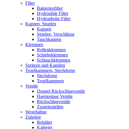
Filter
Bakterienfilter
Hydrophile Filter
Hydrophobe Filter
Kappen, Stopfen
Kappen
Stopfen, Verschlüsse
Tauchkappen
Klemmen
Rollenklemmen
Schiebeklemmen
Schlauchklemmen
Spritzen und Kanülen
Tropfkammern, Stechdorne
Stechdorne
Tropfkammern
Ventile
Doppel Rückschlagventile
Haemostase Ventile
Rückschlagventile
Zuspritzstellen
Wegehähne
Zubehör
Behälter
Katheter