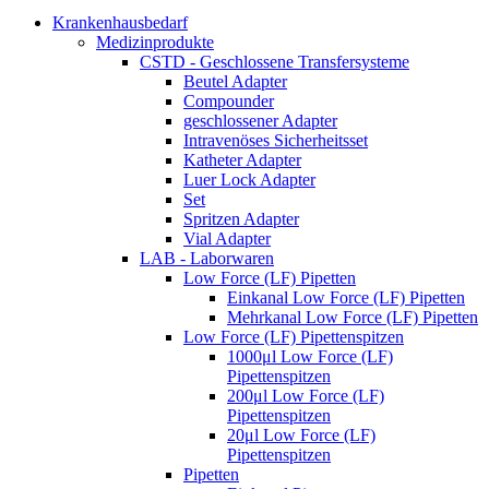
Krankenhausbedarf
Medizinprodukte
CSTD - Geschlossene Transfersysteme
Beutel Adapter
Compounder
geschlossener Adapter
Intravenöses Sicherheitsset
Katheter Adapter
Luer Lock Adapter
Set
Spritzen Adapter
Vial Adapter
LAB - Laborwaren
Low Force (LF) Pipetten
Einkanal Low Force (LF) Pipetten
Mehrkanal Low Force (LF) Pipetten
Low Force (LF) Pipettenspitzen
1000μl Low Force (LF)
Pipettenspitzen
200μl Low Force (LF)
Pipettenspitzen
20μl Low Force (LF)
Pipettenspitzen
Pipetten