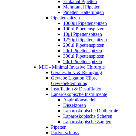
Einkanal Pipetten
Mehrkanal Pipetten
Pipetten-Halterungen
Pipettenspitzen
1000μl Pipettenspitzen
100μl Pipettenspitzen
10μl Pipettenspitzen
1250μl Pipettenspitzen
200μl Pipettenspitzen
20μl Pipettenspitzen
300μl Pipettenspitzen
50μl Pipettenspitzen
MIC - Minimal Invasive Chirurgie
Geräteschutz & Reinigung
Gewebe Ligation Clips,
Gewebeklemmung
Insufflation & Desufflation
Laparoskopische Instrumente
Aspirationsnadel
Dissektoren
Laparoskopische Diathermie
Laparoskopische Scheren
Laparoskopische Zangen
Pipetten
Portverschluss