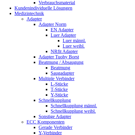
Verbrauchsmaterial
Kundenindividuelle Lösungen
Medizintechnik
Adapter
Adapter Norm
EN Adapter
Luer Adapter
Luer männl.
Luer weibl.
NRfit Adapter
Adapter Tuohy Borst
Beatmung / Absaugung
Beatmung
Saugadapter
Multiple Verbinder
L-Stücke
T-Stücke
Y-Stücke
Schnellkupplung
Schnellkupplung männl.
Schnellkupplung weibl.
Sonstige Adapter
ECC Komponenten
Gerade Verbinder
Y-Verbinder