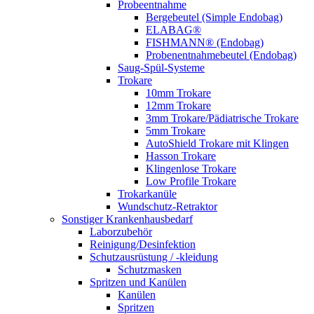
Probeentnahme
Bergebeutel (Simple Endobag)
ELABAG®
FISHMANN® (Endobag)
Probenentnahmebeutel (Endobag)
Saug-Spül-Systeme
Trokare
10mm Trokare
12mm Trokare
3mm Trokare/Pädiatrische Trokare
5mm Trokare
AutoShield Trokare mit Klingen
Hasson Trokare
Klingenlose Trokare
Low Profile Trokare
Trokarkanüle
Wundschutz-Retraktor
Sonstiger Krankenhausbedarf
Laborzubehör
Reinigung/Desinfektion
Schutzausrüstung / -kleidung
Schutzmasken
Spritzen und Kanülen
Kanülen
Spritzen